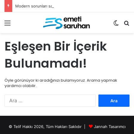
Modern sorunları sadece fetvalarla çözemeyiz
Menü
Dış gö
Ar
Eşleşen Bir İçerik
Bulunamadı!
Öyle görünüyor ki aradığınızı bulamıyoruz. Arama yapmak
yardımcı olabilir.
Arama:
© Telif Hakkı 2026, Tüm Hakları Saklıdır |
Jannah Tasarımcı