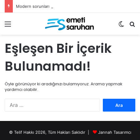
Modern sorunları sadece fetvalarla çözemeyiz
Menü
Dış gö
Ar
Eşleşen Bir İçerik
Bulunamadı!
Öyle görünüyor ki aradığınızı bulamıyoruz. Arama yapmak
yardımcı olabilir.
Arama:
© Telif Hakkı 2026, Tüm Hakları Saklıdır |
Jannah Tasarımcı