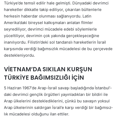
Türkiye’de temsil edilir hale gelmişti. Dünyadaki devrimci
hareketler dikkatle takip ediliyor, çıkarılan bültenlerle
herkesin haberdar olunması sağlanıyordu. Latin
Amerika’daki bireysel kalkışmaları anlatan filmler
seyrediliyor, devrimci mücadele edebi söylemlerle
yüceltiliyor, devrimin çok yakında gerçekleşeceğine
inanılıyordu. Filistin’deki sol tandanslı hareketlerin İsrail
karşısında verdiği bağımsızlık mücadelesi de bu çerçevede
destekleniyordu.
VİETNAM’DA SIKILAN KURŞUN
TÜRKİYE BAĞIMSIZLIĞI İÇİN
5 Ha­zi­ran 1967’de Arap-İsrail savaşı başladığında İs­tanbu­l’­
da­ki dev­rim­ci genç­lik ör­güt­le­ri yayınladıkları bir bildiri ile
Arap ül­ke­le­ri­ni des­tek­lediklerini, çün­kü bu sa­vaşın yok­sul
Arap ül­ke­le­rinin sal­dır­gan İs­ra­il’­e kar­şı verdiği bir bağımsız­
lık mücadelesi olduğunu ilan ettiler.