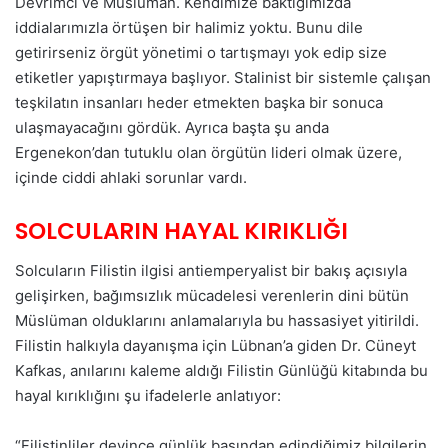
Devrimci ve Müslüman. Kendimize baktığımızda
iddialarımızla örtüşen bir halimiz yoktu. Bunu dile
getirirseniz örgüt yönetimi o tartışmayı yok edip size
etiketler yapıştırmaya başlıyor. Stalinist bir sistemle çalışan
teşkilatın insanları heder etmekten başka bir sonuca
ulaşmayacağını gördük. Ayrıca başta şu anda
Ergenekon’dan tutuklu olan örgütün lideri olmak üzere,
içinde ciddi ahlaki sorunlar vardı.
SOLCULARIN HAYAL KIRIKLIĞI
Solcuların Filistin ilgisi antiemperyalist bir bakış açısıyla
gelişirken, bağımsızlık mücadelesi verenlerin dini bütün
Müslüman olduklarını anlamalarıyla bu hassasiyet yitirildi.
Filistin halkıyla dayanışma için Lübnan’a giden Dr. Cüneyt
Kafkas, anılarını kaleme aldığı Filistin Günlüğü kitabında bu
hayal kırıklığını şu ifadelerle anlatıyor:
“Filistinliler deyince günlük basından edindiğimiz bilgilerin