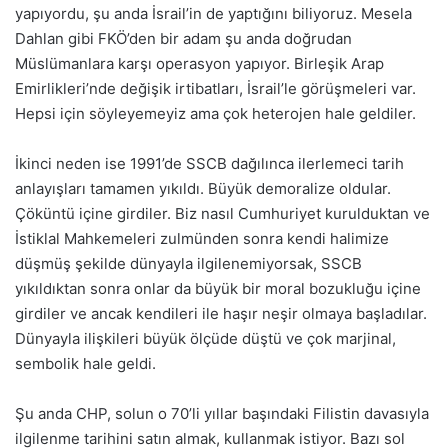
yapıyordu, şu anda İsrail’in de yaptığını biliyoruz. Mesela
Dahlan gibi FKÖ’den bir adam şu anda doğrudan
Müslümanlara karşı operasyon yapıyor. Birleşik Arap
Emirlikleri’nde değişik irtibatları, İsrail’le görüşmeleri var.
Hepsi için söyleyemeyiz ama çok heterojen hale geldiler.
İkinci neden ise 1991’de SSCB dağılınca ilerlemeci tarih
anlayışları tamamen yıkıldı. Büyük demoralize oldular.
Çöküntü içine girdiler. Biz nasıl Cumhuriyet kurulduktan ve
İstiklal Mahkemeleri zulmünden sonra kendi halimize
düşmüş şekilde dünyayla ilgilenemiyorsak, SSCB
yıkıldıktan sonra onlar da büyük bir moral bozukluğu içine
girdiler ve ancak kendileri ile haşır neşir olmaya başladılar.
Dünyayla ilişkileri büyük ölçüde düştü ve çok marjinal,
sembolik hale geldi.
Şu anda CHP, solun o 70’li yıllar başındaki Filistin davasıyla
ilgilenme tarihini satın almak, kullanmak istiyor. Bazı sol