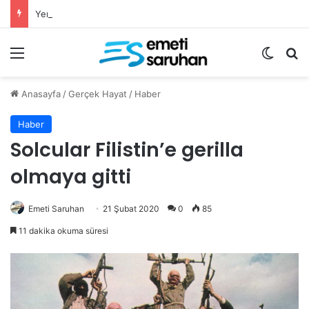
Yeni geleneğimiz Aile Hatimi
Menü
Dış gö
Ar
Anasayfa
/
Gerçek Hayat
/
Haber
Haber
Solcular Filistin’e gerilla
olmaya gitti
Emeti Saruhan
21 Şubat 2020
0
85
11 dakika okuma süresi