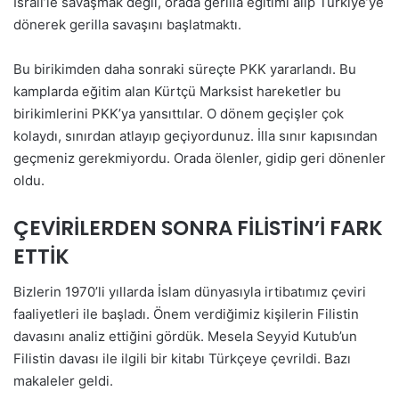
İsrail’le savaşmak değil, orada gerilla eğitimi alıp Türkiye’ye
dönerek gerilla savaşını başlatmaktı.
Bu birikimden daha sonraki süreçte PKK yararlandı. Bu
kamplarda eğitim alan Kürtçü Marksist hareketler bu
birikimlerini PKK’ya yansıttılar. O dönem geçişler çok
kolaydı, sınırdan atlayıp geçiyordunuz. İlla sınır kapısından
geçmeniz gerekmiyordu. Orada ölenler, gidip geri dönenler
oldu.
ÇEVİRİLERDEN SONRA FİLİSTİN’İ FARK
ETTİK
Bizlerin 1970’li yıllarda İslam dünyasıyla irtibatımız çeviri
faaliyetleri ile başladı. Önem verdiğimiz kişilerin Filistin
davasını analiz ettiğini gördük. Mesela Seyyid Kutub’un
Filistin davası ile ilgili bir kitabı Türkçeye çevrildi. Bazı
makaleler geldi.