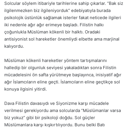
Solcular söylem itibariyle tarihlerine sahip çıkarlar. “Bak siz
ilgilenmezken biz ilgileniyorduk” edebiyatıyla burada
psikolojik üstünlük sağlamak isterler fakat neticede ilgileri
iki nedenle ağır ağır erimeye başladı. Filistin halkı
çoğunlukla Müslüman kökenli bir halktı. Oradaki
antisiyonist sol hareketler önemliydi elbette ama marjinal
kalıyordu.
Müslüman kökenli hareketler yöntem tartışmalarını
halledip bir olgunluk seviyesi yakaladıktan sonra Filistin
mücadelesini ön safta yürütmeye başlayınca, inisiyatif ağır
ağır İslamcıların eline geçti. İslamcıların eline geçtikçe sol
konuya ilgisini yitirdi.
Dava Filistin davasıydı ve Siyonizme karşı mücadele
verilmesi gerekiyordu ama solcularda “Müslümanlar varsa
biz yokuz” gibi bir psikoloji doğdu. Sol güçler
Müslümanlara karşı kışkırtılıyordu. Bunu belki Batı