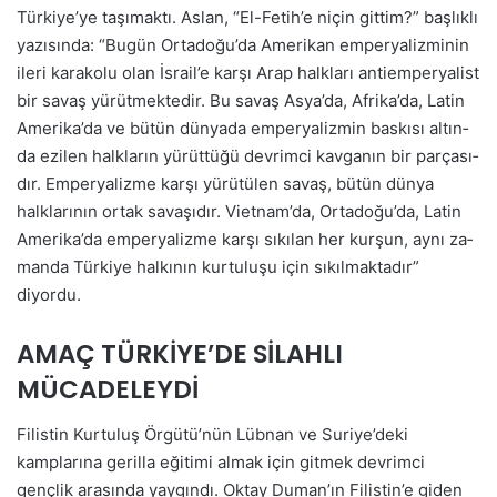
Türkiye’ye taşımaktı. As­lan, “El-Fe­ti­h’­e ni­çin git­tim?” başlık­lı
ya­zı­sında: “Bu­gün Or­ta­do­ğu’da Ame­ri­kan emperyalizmi­nin
ile­ri ka­ra­ko­lu olan İs­ra­il’­e kar­şı Arap halk­la­rı an­ti­em­per­ya­list
bir sa­vaş yü­rüt­mek­te­dir. Bu savaş As­ya’da, Af­ri­ka’da, La­tin
Ame­ri­ka’da ve bü­tün dün­ya­da em­per­ya­liz­min bas­kı­sı al­tın­
da ezi­len halk­la­rın yü­rüt­tü­ğü dev­rim­ci kav­ga­nın bir par­ça­sı­
dır. Em­per­ya­liz­me kar­şı yü­rü­tü­len sa­vaş, bü­tün dün­ya
halkla­rı­nın or­tak sa­va­şı­dır. Vi­et­na­m’­da, Or­ta­do­ğu’da, La­tin
Ame­ri­ka’da em­per­ya­liz­me kar­şı sı­kı­lan her kurşun, ay­nı za­
man­da Tür­ki­ye hal­kı­nın kur­tu­lu­şu için sıkıl­mak­ta­dır”
diyordu.
AMAÇ TÜRKİYE’DE SİLAHLI
MÜCADELEYDİ
Filistin Kurtuluş Örgütü’nün Lübnan ve Suriye’deki
kamplarına gerilla eğitimi almak için gitmek devrimci
gençlik arasında yaygındı. Oktay Duman’ın Filistin’e giden