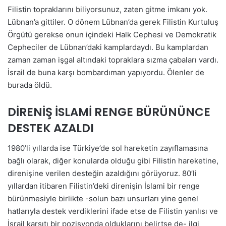
Filistin topraklarını biliyorsunuz, zaten gitme imkanı yok.
Lübnan’a gittiler. O dönem Lübnan’da gerek Filistin Kurtuluş
Örgütü gerekse onun içindeki Halk Cephesi ve Demokratik
Cepheciler de Lübnan’daki kamplardaydı. Bu kamplardan
zaman zaman işgal altındaki topraklara sızma çabaları vardı.
İsrail de buna karşı bombardıman yapıyordu. Ölenler de
burada öldü.
DİRENİŞ İSLAMİ RENGE BÜRÜNÜNCE
DESTEK AZALDI
1980’li yıllarda ise Türkiye’de sol hareketin zayıflamasına
bağlı olarak, diğer konularda olduğu gibi Filistin hareketine,
direnişine verilen desteğin azaldığını görüyoruz. 80’li
yıllardan itibaren Filistin’deki direnişin İslami bir renge
bürünmesiyle birlikte -solun bazı unsurları yine genel
hatlarıyla destek verdiklerini ifade etse de Filistin yanlısı ve
İsrail karşıtı bir pozisyonda olduklarını belirtse de- ilgi