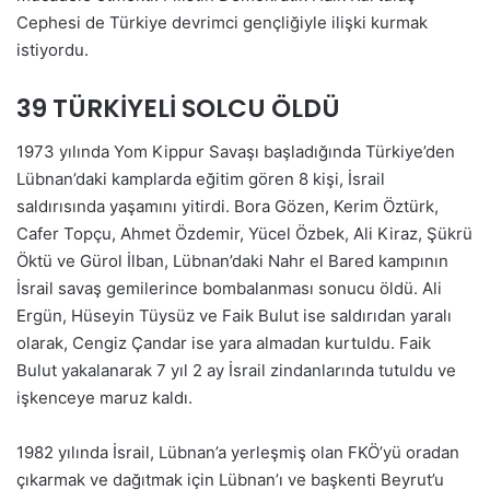
Cephesi de Türkiye devrimci gençliğiyle ilişki kurmak
istiyordu.
39 TÜRKİYELİ SOLCU ÖLDÜ
1973 yılında Yom Kippur Savaşı başladığında Türkiye’den
Lübnan’daki kamplarda eğitim gören 8 kişi, İsrail
saldırısında yaşamını yitirdi. Bora Gözen, Kerim Öztürk,
Cafer Topçu, Ahmet Özdemir, Yücel Özbek, Ali Kiraz, Şükrü
Öktü ve Gürol İlban, Lübnan’daki Nahr el Bared kampının
İsrail savaş gemilerince bombalanması sonucu öldü. Ali
Ergün, Hüseyin Tüysüz ve Faik Bulut ise saldırıdan yaralı
olarak, Cengiz Çandar ise yara almadan kurtuldu. Faik
Bulut yakalanarak 7 yıl 2 ay İsrail zindanlarında tutuldu ve
işkenceye maruz kaldı.
1982 yılında İsrail, Lübnan’a yerleşmiş olan FKÖ’yü oradan
çıkarmak ve dağıtmak için Lübnan’ı ve başkenti Beyrut’u