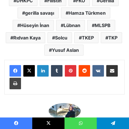
DHKPC
Filistin
FKÖ
Gerilla
gerilla savaşı
Hamza Türkmen
Hüseyin İnan
Lübnan
MLSPB
Rıdvan Kaya
Solcu
TKEP
TKP
Yusuf Aslan
LinkedIn
Tumblr
Pinterest
Reddit
VKontakte
E-Posta ile paylaş
Yazdır
Emeti Saruhan
Facebook
X
WhatsApp
Telegram