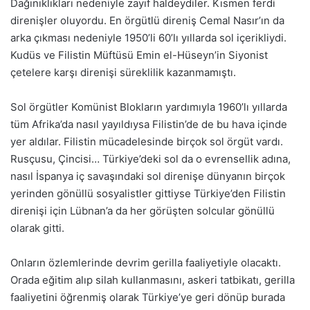
Dağınıklıkları nedeniyle zayıf haldeydiler. Kısmen ferdi
direnişler oluyordu. En örgütlü direniş Cemal Nasır’ın da
arka çıkması nedeniyle 1950’li 60’lı yıllarda sol içerikliydi.
Kudüs ve Filistin Müftüsü Emin el-Hüseyn’in Siyonist
çetelere karşı direnişi süreklilik kazanmamıştı.
Sol örgütler Komünist Blokların yardımıyla 1960’lı yıllarda
tüm Afrika’da nasıl yayıldıysa Filistin’de de bu hava içinde
yer aldılar. Filistin mücadelesinde birçok sol örgüt vardı.
Rusçusu, Çincisi… Türkiye’deki sol da o evrensellik adına,
nasıl İspanya iç savaşındaki sol direnişe dünyanın birçok
yerinden gönüllü sosyalistler gittiyse Türkiye’den Filistin
direnişi için Lübnan’a da her görüşten solcular gönüllü
olarak gitti.
Onların özlemlerinde devrim gerilla faaliyetiyle olacaktı.
Orada eğitim alıp silah kullanmasını, askeri tatbikatı, gerilla
faaliyetini öğrenmiş olarak Türkiye’ye geri dönüp burada