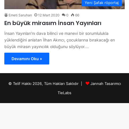
Yeni Şafak röportaj
Emeti Saruhan
12 Mart 2020
0
66
En büyük mirasım İnsan Yayınları
İnsan Yayınları’nı dava bilinci ve manevi bir sorumlulukla
yüklendiğini anlatan İlhan Akıncı, çocuklarına bırakacağı en
büyük mirasın yayıncılık olduğunu söylüyor.…
Devamını Oku »
© Telif Hakkı 2026, Tüm Hakları Saklıdır |
Jannah Tasarımcı
TieLabs