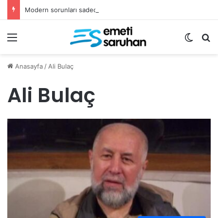
Modern sorunları sadece fetvalarla çözemeyiz
Menü
Dış gö
Ar
Anasayfa
/
Ali Bulaç
Ali Bulaç