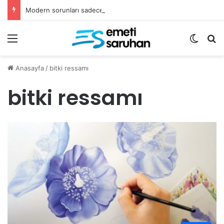
Modern sorunları sadece fetvalarla çözemeyiz
Menü
Dış gö
Ar
Anasayfa
/
bitki ressamı
bitki ressamı