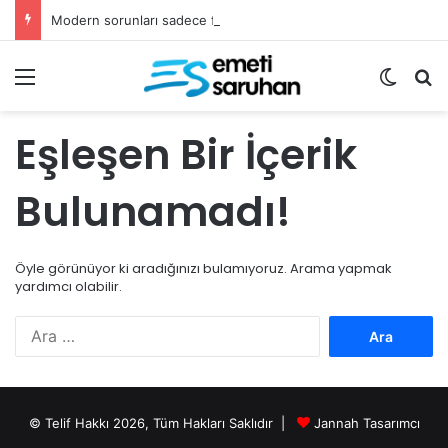
Modern sorunları sadece fetvalarla çözemeyiz
Menü
Dış gö
Ar
Eşleşen Bir İçerik
Bulunamadı!
Öyle görünüyor ki aradığınızı bulamıyoruz. Arama yapmak
yardımcı olabilir.
Arama:
© Telif Hakkı 2026, Tüm Hakları Saklıdır |
Jannah Tasarımcı