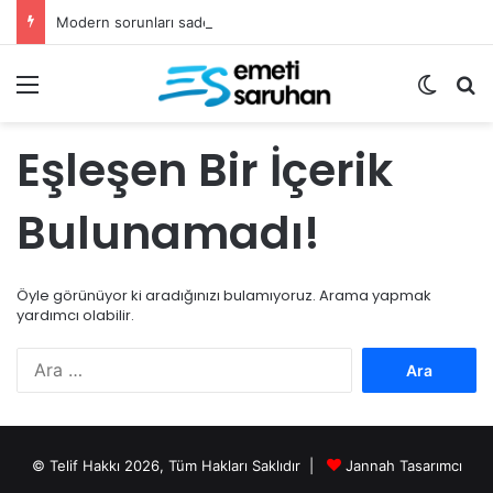
Modern sorunları sadece fetvalarla çözemeyiz
Menü
Dış gö
Ar
Eşleşen Bir İçerik
Bulunamadı!
Öyle görünüyor ki aradığınızı bulamıyoruz. Arama yapmak
yardımcı olabilir.
Arama:
© Telif Hakkı 2026, Tüm Hakları Saklıdır |
Jannah Tasarımcı