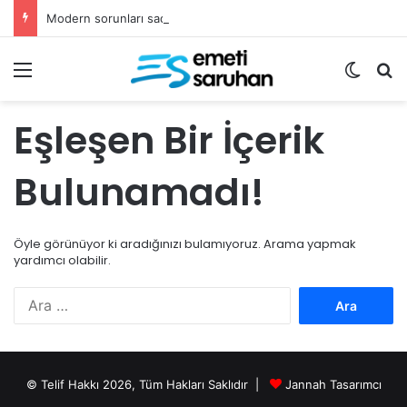
Modern sorunları sadece fetvalarla çözemeyiz
Menü
Dış gö
Ar
Eşleşen Bir İçerik
Bulunamadı!
Öyle görünüyor ki aradığınızı bulamıyoruz. Arama yapmak
yardımcı olabilir.
Arama:
© Telif Hakkı 2026, Tüm Hakları Saklıdır |
Jannah Tasarımcı