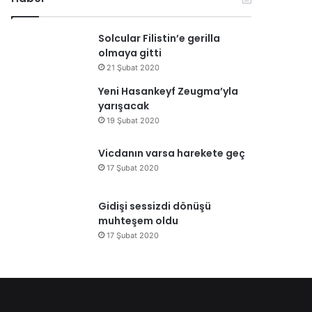
Solcular Filistin’e gerilla
olmaya gitti
21 Şubat 2020
Yeni Hasankeyf Zeugma’yla
yarışacak
19 Şubat 2020
Vicdanın varsa harekete geç
17 Şubat 2020
Gidişi sessizdi dönüşü
muhteşem oldu
17 Şubat 2020