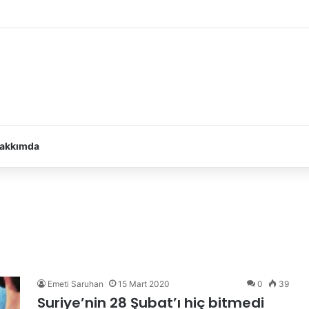
i ihya ederek özür diliyor
akkımda
Emeti Saruhan
15 Mart 2020
0
39
Suriye’nin 28 Şubat’ı hiç bitmedi