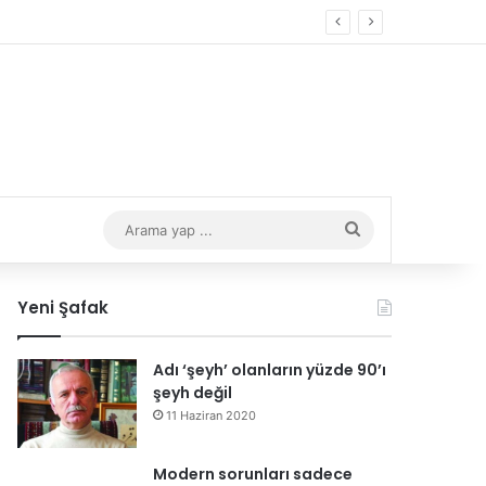
Arama
yap
Yeni Şafak
...
Adı ‘şeyh’ olanların yüzde 90’ı
şeyh değil
11 Haziran 2020
Modern sorunları sadece