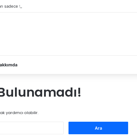
rı sadece fetvalarla çözemeyiz
akkımda
k Bulunamadı!
k yardımcı olabilir.
Arama: