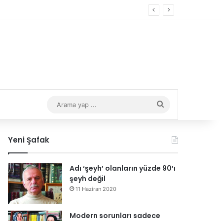
Arama
yap
Yeni Şafak
...
Adı ‘şeyh’ olanların yüzde 90’ı
şeyh değil
11 Haziran 2020
Modern sorunları sadece