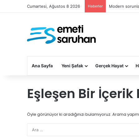
Cumartesi, Ağustos 8 2026
Haberler
Modern sorunla
Ana Sayfa
Yeni Şafak
Gerçek Hayat
H
Eşleşen Bir İçeri
Öyle görünüyor ki aradığınızı bulamıyoruz. Arama yapma